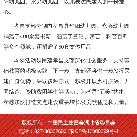
阳幼儿园、永兴幼儿园，以此表达民建人的一份爱
心。
孝昌支部分别向孝昌县华阳幼儿园、永兴幼儿园
捐赠了
余套书籍，涵盖了童话、寓言、科普百科
400
等多个领域，还捐赠了
50
套文体用品。
本次活动是民建孝昌支部深化社会服务、
基
支持
础教育的积极实践。下一步，支部还将进一步发挥
民
自身优势，采取多种形式，积极开展乡村振兴、共
建
同缔造、资助贫困学生等活动，为孝昌
“
五美
”
共建、
孝感加快打造支点建设重要增长极贡献智慧和力量。
版权所有：中国民主建国会湖北省委员会
电话：027-88322683 鄂ICP备12008299号-1