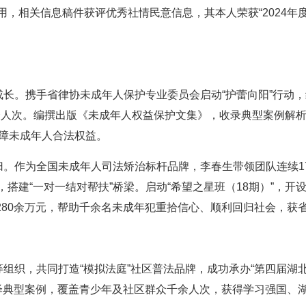
，相关信息稿件获评优秀社情民意信息，其本人荣获“2024年
人成长。携手省律协未成年人保护专业委员会启动“护蕾向阳”行动
0余人次。编撰出版《未成年人权益保护文集》，收录典型案例解
保障未成年人合法权益。
归。作为全国未成年人司法矫治标杆品牌，李春生带领团队连续1
搭建“一对一结对帮扶”桥梁。启动“希望之星班（18期）”，开
280余万元，帮助千余名未成年犯重拾信心、顺利回归社会，获
等组织，共同打造“模拟法庭”社区普法品牌，成功承办“第四届湖
绎典型案例，覆盖青少年及社区群众千余人次，获得学习强国、湖