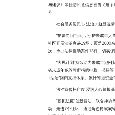
与建议》等社情民意信息被省民建采用
号。
社会服务暖民心 法治护航显温情
“护蕾向阳”行动，守护未成年
社区开展法治宣讲19场，覆盖200
次，承办法律援助案件18件，切实
“火凤计划”持续助力未成年犯回
省未成年犯管教所捐赠电脑、书籍等，
+法治”回归支持体系。累计筹措资金
法治宣传拓广度 浸润人心筑根基
“模拟法庭”创新普法。联合律协
动。走进7个社区，通过角色扮演演