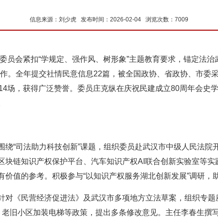
信息来源：刘少虎 发布时间：2026-02-04 浏览次数：7009
制委员会紧扣“学规定、强作风、树形象”主题教育要求，锚定法治
作。全年提交社情民意信息22篇，被全国政协、省政协、市委采
14场，获得广泛赞誉。委员庄克纵在庆祝民建成立80周年会史
。
围绕“司法助力科技创新”课题，组织委员赴武汉市中级人民法院
区块链知识产权保护平台、汽车知识产权AI联合创新实验室等实
有价值的参考。积极参与“以知识产权服务湖北创新发展”调研，
针对《民营经济促进法》及武汉市多项地方立法草案，组织专题
、老旧小区加装电梯等政策，提出多条修改意见。主任李春生撰